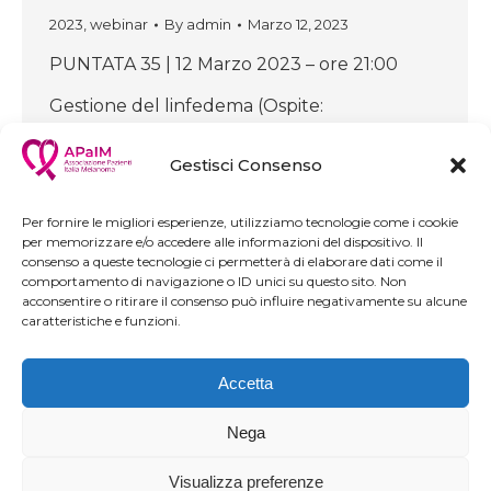
2023
,
webinar
By
admin
Marzo 12, 2023
PUNTATA 35 | 12 Marzo 2023 – ore 21:00
Gestione del linfedema (Ospite:
Professoressa Monica Pinto)
Gestisci Consenso
Per fornire le migliori esperienze, utilizziamo tecnologie come i cookie
per memorizzare e/o accedere alle informazioni del dispositivo. Il
consenso a queste tecnologie ci permetterà di elaborare dati come il
comportamento di navigazione o ID unici su questo sito. Non
acconsentire o ritirare il consenso può influire negativamente su alcune
caratteristiche e funzioni.
APaIM – Associazione Pazienti Italia Melanoma | via Amalfi 7 –
Accetta
00055 Ladispoli (RM) | C.F. 91073480583 |
Privacy Policy
-
Cookie Policy
Nega
Realizzato con il contributo non condizionante di
Visualizza preferenze