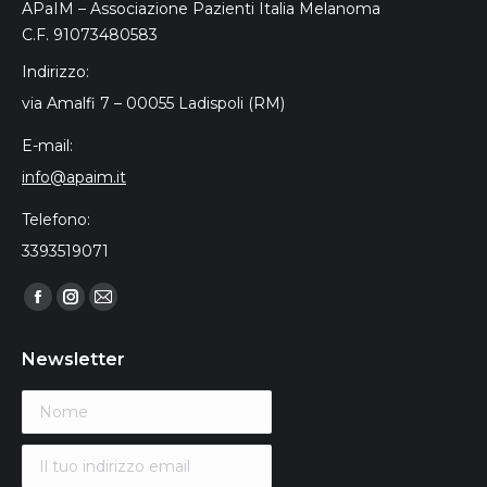
APaIM – Associazione Pazienti Italia Melanoma
C.F. 91073480583
Indirizzo:
via Amalfi 7 – 00055 Ladispoli (RM)
E-mail:
info@apaim.it
Telefono:
3393519071
Find us on:
Facebook
Instagram
Mail
page
page
page
Newsletter
opens
opens
opens
in
in
in
new
new
new
window
window
window