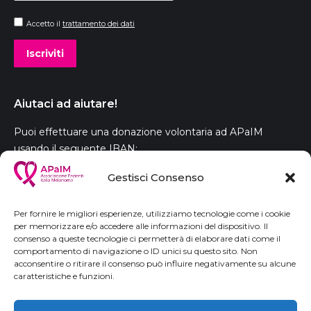
Accetto il
trattamento dei dati
Aiutaci ad aiutare!
Puoi effettuare una donazione volontaria ad APaIM
usando il seguente IBAN:
IT 78 C030 6939 5301 0000 0002 792
Gestisci Consenso
intestato a:
Associazione Pazienti Italia Melanoma
Per fornire le migliori esperienze, utilizziamo tecnologie come i cookie
per memorizzare e/o accedere alle informazioni del dispositivo. Il
consenso a queste tecnologie ci permetterà di elaborare dati come il
comportamento di navigazione o ID unici su questo sito. Non
acconsentire o ritirare il consenso può influire negativamente su alcune
caratteristiche e funzioni.
APaIM – Associazione Pazienti Italia Melanoma | via Amalfi 7 –