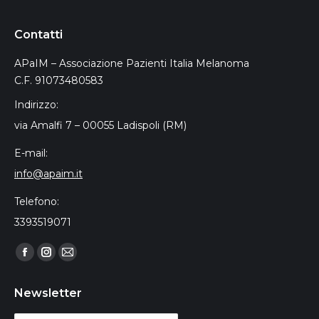
Contatti
APaIM – Associazione Pazienti Italia Melanoma
C.F. 91073480583
Indirizzo:
via Amalfi 7 – 00055 Ladispoli (RM)
E-mail:
info@apaim.it
Telefono:
3393519071
Find us on:
Facebook
Instagram
Mail
page
page
page
Newsletter
opens
opens
opens
in
in
in