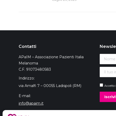
Contatti
Newsle
APaIM – Associazione Pazienti Italia
Melanoma
C.F. 91073480583
Indirizzo:
via Amalfi 7 – 00055 Ladispoli (RM)
Accetto 
E-mail:
info@apaim.it
Telefono: