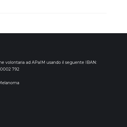
ne volontaria ad APaIM usando il seguente IBAN:
 0002 792
a Melanoma