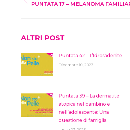
NAVIGATION
Previous
PUNTATA 17 – MELANOMA FAMILIA
post:
ALTRI POST
Puntata 42 – L’Idrosadenite
Dicembre 10, 2023
Puntata 39 – La dermatite
atopica nel bambino e
nell’adolescente: Una
questione di famiglia.
Luglio 23, 2023