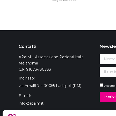
Contatti
Newsle
APaIM – Associazione Pazienti Italia
Melanoma
C.F. 91073480583
Indirizzo:
via Amalfi 7 – 00055 Ladispoli (RM)
Accetto 
E-mail:
info@apaim.it
Telefono: