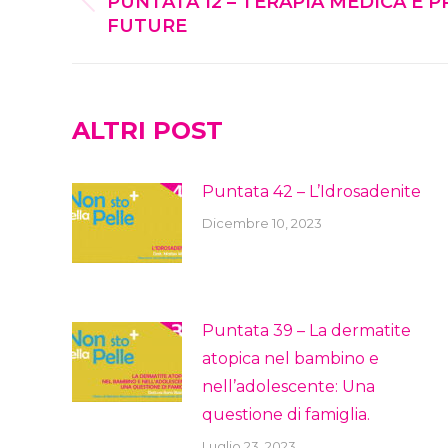
NAVIGATION
PUNTATA 12 – TERAPIA MEDICA E 
Previous
FUTURE
post:
ALTRI POST
Puntata 42 – L’Idrosadenite
Dicembre 10, 2023
Puntata 39 – La dermatite
atopica nel bambino e
nell’adolescente: Una
questione di famiglia.
Luglio 23, 2023