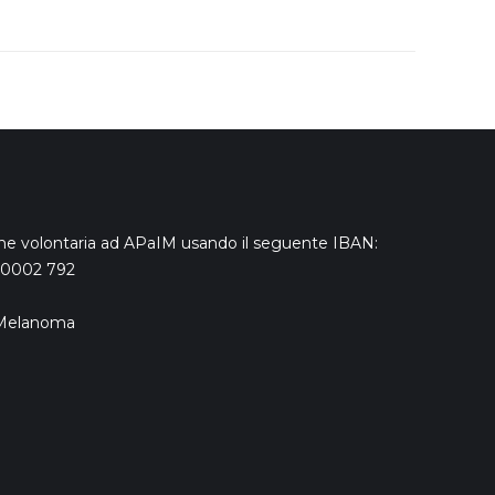
ne volontaria ad APaIM usando il seguente IBAN:
 0002 792
a Melanoma