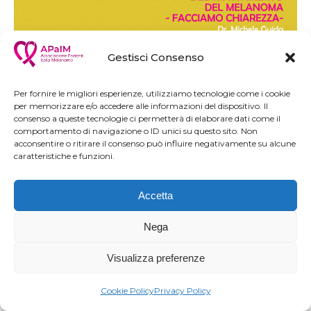
Gestisci Consenso
PUNTATA 15 – L’EVOLUZIONE DEL
Per fornire le migliori esperienze, utilizziamo tecnologie come i cookie
TRATTAMENTO DEL MELANOMA:
per memorizzare e/o accedere alle informazioni del dispositivo. Il
FACCIAMO CHIAREZZA
consenso a queste tecnologie ci permetterà di elaborare dati come il
comportamento di navigazione o ID unici su questo sito. Non
PUNTATA 15 | Domenica 30 maggio – Ore 20:30
acconsentire o ritirare il consenso può influire negativamente su alcune
caratteristiche e funzioni.
L’EVOLUZIONE DEL TRATTAMENTO DEL
MELANOMA: FACCIAMO CHIAREZZA (Ospite:
Accetta
Dr. Michele Guida)
Guarda la puntata
Nega
Visualizza preferenze
Mag
Cookie Policy
Privacy Policy
16